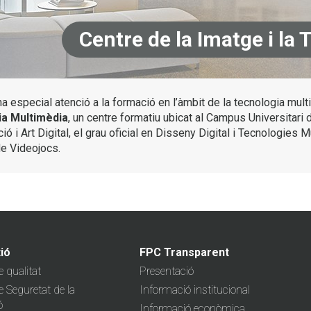
Centre de la Imatge i la
 especial atenció a la formació en l’àmbit de la tecnologia mult
ia Multimèdia
, un centre formatiu ubicat al Campus Universitari
ó i Art Digital, el grau oficial en Disseny Digital i Tecnologies M
de Videojocs.
ió
FPC Transparent
 qualitat
Presentació
 Seguretat de la
Informació institucional
ó
Informació econòmica