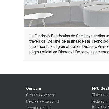
La Fundació Politècnica de Catalunya dedica una
través del
Centre de la Imatge i la Tecnolog
que imparteix el grau oficial en Disseny, Animaci
el grau oficial en Disseny i Desenvolupament 
Qui som
FPC Gest
Òrgans de govern
Sistema de
Directori de personal
Sistema de
Informaci
Treballa a l'FPC