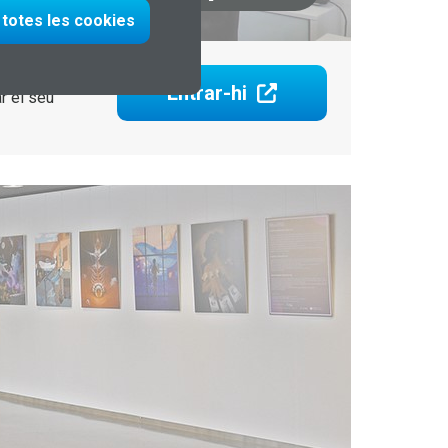
totes les cookies
 formació
Entrar-hi
r el seu