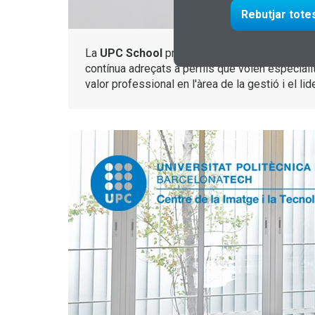
Rebutjar tote
La
UPC School
presenta l’oferta de formació 
contínua adreçats a perfils que volen especial
valor professional en l'àrea de la gestió i el li