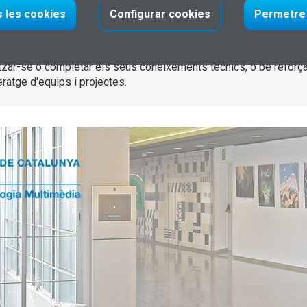
s les cookies
Configurar cookies
Permetre 
permanent de la UPC, que inclou màsters, postgraus i cursos de
itzar-se o completar els seus coneixements tècnics, o bé reforça
deratge d'equips i projectes.