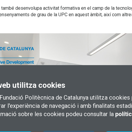
a també desenvolupa activitat formativa en el camp de la tecnolog
ensenyaments de grau de la UPC en aquest àmbit, així com altres 
web utilitza cookies
 Fundació Politècnica de Catalunya utilitza cookies 
rar l'experiència de navegació i amb finalitats estad
rmació sobre les cookies podeu consultar la
políti
School of Professional & 