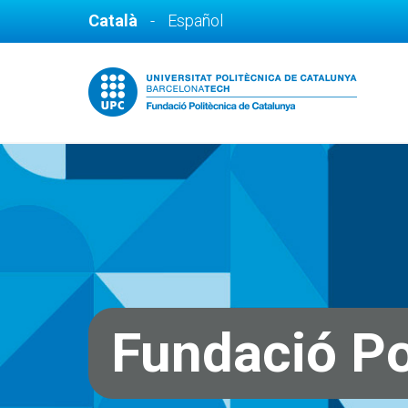
Català
-
Español
Fundació Po