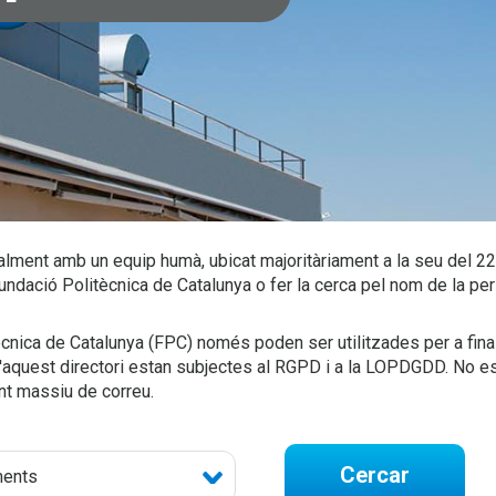
lment amb un equip humà, ubicat majoritàriament a la seu del 2
undació Politècnica de Catalunya o fer la cerca pel nom de la perso
ècnica de Catalunya (FPC) només poden ser utilitzades per a fin
aquest directori estan subjectes al RGPD i a la LOPDGDD. No es
nt massiu de correu.
Cercar