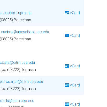
@upcschool.upc.edu
vCard
 (08005) Barcelona
.queiroz@upcschool.upc.edu
vCard
 (08005) Barcelona
.costa@citm.upc.edu
vCard
baixa (08222) Terrassa
borras.mar@citm.upc.edu
vCard
baixa (08222) Terrassa
astells@citm.upc.edu
vCard