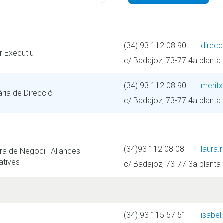
(34) 93 112 08 90
direc
r Executiu
c/ Badajoz, 73-77 4a planta
(34) 93 112 08 90
meritx
ria de Direcció
c/ Badajoz, 73-77 4a planta
(34)93 112 08 08
laura
ra de Negoci i Aliances
atives
c/ Badajoz, 73-77 3a planta
(34) 93 115 57 51
isabe