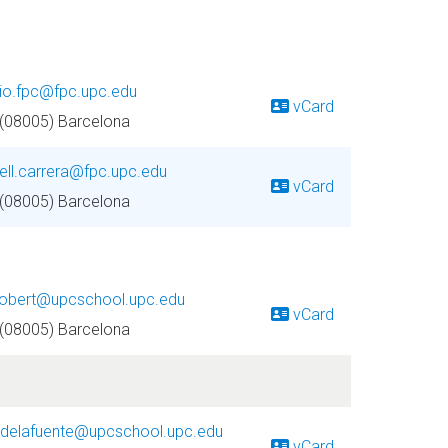
cio.fpc@fpc.upc.edu
vCard
 (08005) Barcelona
ell.carrera@fpc.upc.edu
vCard
 (08005) Barcelona
.robert@upcschool.upc.edu
vCard
 (08005) Barcelona
l.delafuente@upcschool.upc.edu
vCard