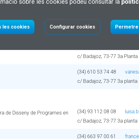
rmació sobre les cookies podeu consultar la
políti
(34) 93 112 08 35
sandr
c/ Badajoz, 73-77 3a planta
s les cookies
Configurar cookies
Permetre 
(34) 667 863 431
marc.
c/ Badajoz, 73-77 3a Planta
(34) 610 53 74 48
vanes
c/ Badajoz, 73-77 3a planta
(34) 93 112 08 08
luisa.
ora de Disseny de Programes en
c/ Badajoz, 73-77 3a planta
(34) 663 97 00 61
franc