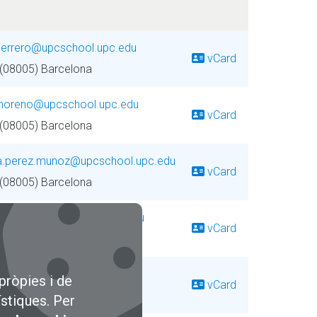
.herrero@upcschool.upc.edu
vCard
 (08005) Barcelona
moreno@upcschool.upc.edu
vCard
 (08005) Barcelona
a.perez.munoz@upcschool.upc.edu
vCard
 (08005) Barcelona
bet.prieto@upcschool.upc.edu
vCard
 (08005) Barcelona
resina@fpc.upc.edu
pròpies i de
vCard
 (08005) Barcelona
ístiques. Per