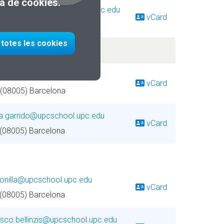
ca de cookies.
a.soler-garcia@upcschool.upc.edu
vCard
 (08005) Barcelona
totes les cookies
batllori@upcschool.upc.edu
vCard
 (08005) Barcelona
a.garrido@upcschool.upc.edu
vCard
 (08005) Barcelona
bonilla@upcschool.upc.edu
vCard
 (08005) Barcelona
esco.bellinzis@upcschool.upc.edu