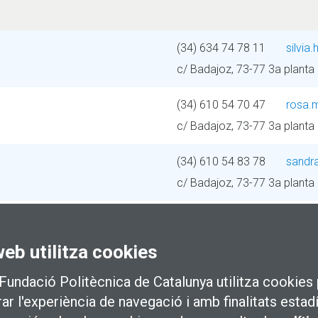
(34) 634 74 78 11
silvia
c/ Badajoz, 73-77 3a planta
(34) 610 54 70 47
rosa.
c/ Badajoz, 73-77 3a planta
(34) 610 54 83 78
sandr
c/ Badajoz, 73-77 3a planta
(34) 610 58 75 02
elisa
c/ Badajoz, 73-77 3a planta
web utilitza cookies
(34) 661 05 52 60
laura.
 Fundació Politècnica de Catalunya utilitza cookies 
c/ Badajoz, 73-77 4a planta
rar l'experiència de navegació i amb finalitats estad