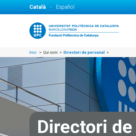
Català
-
Español
Inici
> Qui som >
Directori de personal
>
Directori de