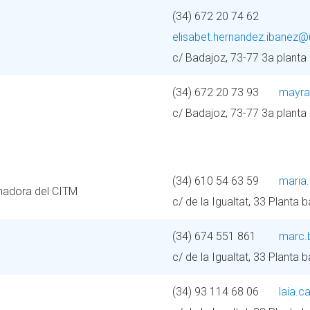
(34) 672 20 74 62
elisabet.hernandez.ibanez
c/ Badajoz, 73-77 3a planta
(34) 672 20 73 93
mayra
c/ Badajoz, 73-77 3a planta
(34) 610 54 63 59
maria
nadora del CITM
c/ de la Igualtat, 33 Planta 
(34) 674 551 861
marc.
c/ de la Igualtat, 33 Planta 
(34) 93 114 68 06
laia.c