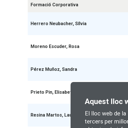
Formació Corporativa
Herrero Neubacher, Sílvia
Moreno Escuder, Rosa
Pérez Muñoz, Sandra
Prieto Pin, Elisabet
Aquest lloc 
El lloc web de la
Resina Martos, Laura
tercers per millo