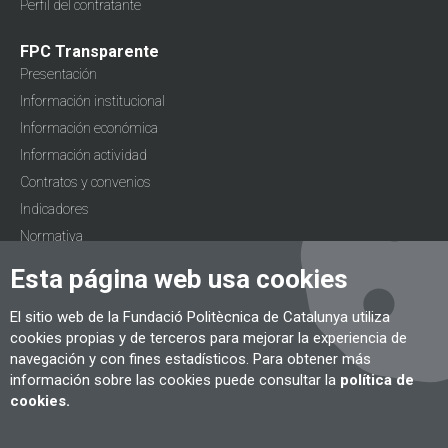
Perfil del contratante
FPC Transparente
Presentación
Información institucional
Información económica
Información actividad
Contratos y convenios
Indicadores
Normativa
Solicita información
Esta página web usa cookies
Conecta con la UPC School
El sitio web de la Fundació Politècnica de Catalunya utiliza
cookies propias y de terceros para mejorar la experiencia de
navegación y con fines estadísticos. Para obtener más
información sobre las cookies puede consultar la
política de
Conecta con el CITM
cookies.