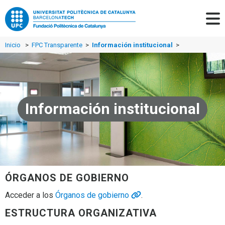
Inicio
>
FPC Transparente
>
Información institucional
>
Información institucional
ÓRGANOS DE GOBIERNO
Acceder a los
Órganos de gobierno
.
ESTRUCTURA ORGANIZATIVA