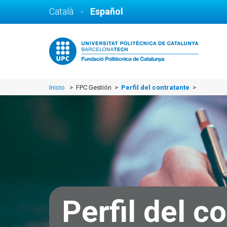
Català
-
Español
Inicio
> FPC Gestión >
Perfil del contratante
>
Perfil del c