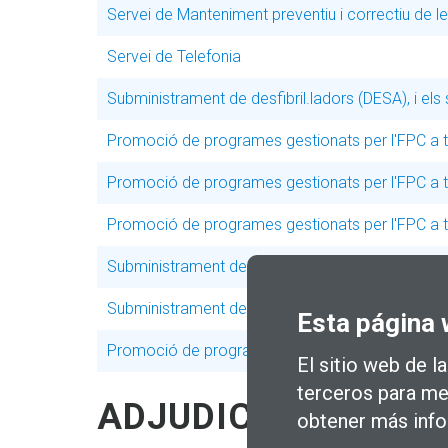
Servei de Manteniment preventiu i correctiu de les
Servei de Telefonia
Subministrament de desfibril.ladors (DESA), i el
Promoció de programes gestionats per l'FPC a t
Promoció de programes gestionats per l'FPC a t
Promoció de programes gestionats per l'FPC a t
Subministrament de HARDWARE I SOFTWARE P
Subministrament de HARDWARE I SOFTWARE 
Esta página 
Promoció de programes gestionats per l'FPC a t
El sitio web de l
terceros para mej
ADJUDICACIONES 
obtener más info